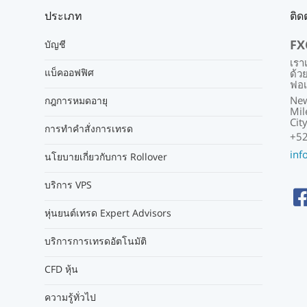
ประเภท
ติด
FX
บัญชี
เรา
แบ็คออฟฟิศ
ด้ว
ฟอเ
New
กฎการหมดอายุ
Mil
Cit
การทำคำสั่งการเทรด
+52
inf
นโยบายเกี่ยวกับการ Rollover
บริการ VPS
หุ่นยนต์เทรด Expert Advisors
บริการการเทรดอัตโนมัติ
CFD หุ้น
ความรู้ทั่วไป