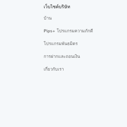
จริง
เว็บไซต์บริษัท
บ้าน
คุณนำเสนอบัญชีสเปรดคงที่หรือไม่
Pips+ โปรแกรมความภักดี
ฉันสามารถสร้างรายงานการเทรดจากบัญชี
ที่ปิดใช้งานได้หรือไม่
โปรแกรมพันธมิตร
ฉันจะเปลี่ยนยอดเงินในบัญชีทดลองได้
การฝากและถอนเงิน
อย่างไร
เกี่ยวกับเรา
บัญชีทดลองมีวันหมดอายุใช่หรือไม่
บัญชี Pro มีค่าคอมมิชชันเท่าไร
การตรวจสอบยืนยันโปรไฟล์ใช้เวลานานแค่
ไหน
สกุลเงินในบัญชีการเทรดของคุณสามารถ
เป็นสกุลเงินใดได้บ้าง